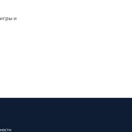
игры и
я
ности