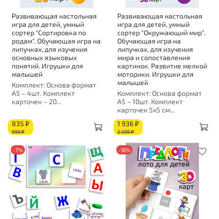
Развивающая настольная
Развивающая настольная
игра для детей, умный
игра для детей, умный
сортер "Сортировка по
сортер "Окружающий мир".
родам". Обучающая игра на
Обучающая игра на
липучках, для изучения
липучках, для изучения
основных языковых
мира и сопоставления
понятий. Игрушки для
картинок. Развитие мелкой
малышей
моторики. Игрушки для
малышей
Комплект: Основа формат
А5 – 4шт. Комплект
Комплект: Основа формат
карточек – 20...
А5 – 10шт. Комплект
карточек 5х5 см...
835 ₽
1 936 ₽
990 ₽
2 200 ₽
-7%
-16%