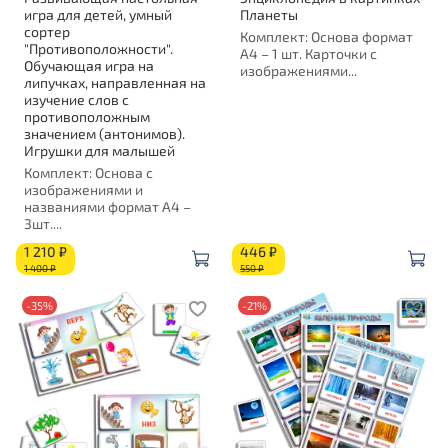
игра для детей, умный
Планеты
сортер
Комплект: Основа формат
"Противоположности".
А4 – 1 шт. Карточки с
Обучающая игра на
изображениями...
липучках, направленная на
изучение слов с
противоположным
значением (антонимов).
Игрушки для малышей
Комплект: Основа с
изображениями и
названиями формат А4 –
3шт....
1 210 ₽
446 ₽
1 400 ₽
550 ₽
-35%
-21%