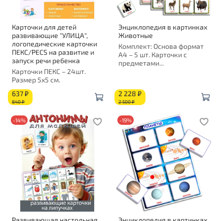
Карточки для детей
Энциклопедия в картинках
развивающие "УЛИЦА",
Животные
логопедические карточки
Комплект: Основа формат
ПЕКС/PECS на развитие и
А4 – 5 шт. Карточки с
запуск речи ребенка
предметами...
Карточки ПЕКС – 24шт.
Размер 5х5 см.
637 ₽
2 228 ₽
840 ₽
2 500 ₽
-14%
-19%
Развивающая настольная
Энциклопедия в картинках