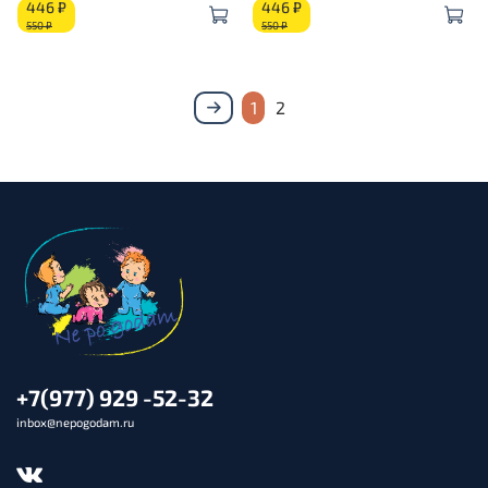
446 ₽
446 ₽
550 ₽
550 ₽
1
2
+7(977) 929 -52-32
inbox@nepogodam.ru