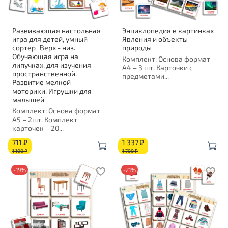
Развивающая настольная
Энциклопедия в картинках
игра для детей, умный
Явления и объекты
сортер "Верх - низ.
природы
Обучающая игра на
Комплект: Основа формат
липучках, для изучения
А4 – 3 шт. Карточки с
пространственной.
предметами...
Развитие мелкой
моторики. Игрушки для
малышей
Комплект: Основа формат
А5 – 2шт. Комплект
карточек – 20...
711 ₽
1 337 ₽
1 100 ₽
1 700 ₽
-19%
-21%