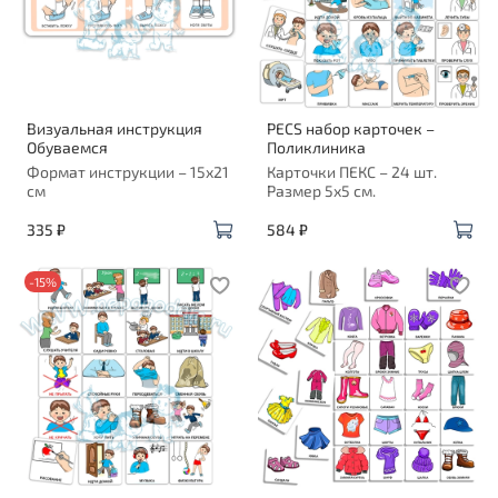
Визуальная инструкция
PECS набор карточек –
Обуваемся
Поликлиника
Формат инструкции – 15х21
Карточки ПЕКС – 24 шт.
см
Размер 5х5 см.
335 ₽
584 ₽
-15%