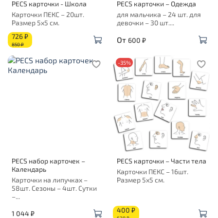
PECS карточки - Школа
PECS карточки – Одежда
Карточки ПЕКС – 20шт.
для мальчика – 24 шт. для
Размер 5х5 см.
девочки – 30 шт....
726 ₽
От
600 ₽
850 ₽
-35%
PECS набор карточек –
PECS карточки – Части тела
Календарь
Карточки ПЕКС – 16шт.
Карточки на липучках –
Размер 5х5 см.
58шт. Сезоны – 4шт. Сутки
–...
400 ₽
1 044 ₽
620 ₽