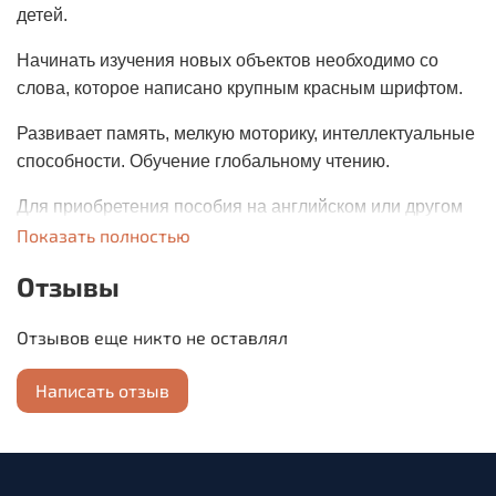
детей.
Начинать изучения новых объектов необходимо со
слова, которое написано крупным красным шрифтом.
Развивает память, мелкую моторику, интеллектуальные
способности. Обучение глобальному чтению.
Для приобретения пособия на английском или другом
языке (при заказе укажите в комментариях).
Показать полностью
Отзывы
Отзывов еще никто не оставлял
Написать отзыв