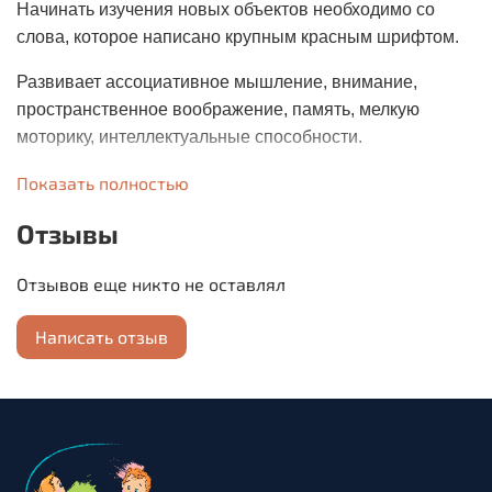
Начинать изучения новых объектов необходимо со
слова, которое написано крупным красным шрифтом.
Развивает ассоциативное мышление, внимание,
пространственное воображение, память, мелкую
моторику, интеллектуальные способности.
Обучение глобальному чтению. Учит сравнивать,
Показать полностью
сопоставлять предметы и объекты, анализировать.
Отзывы
Для приобретения пособия на английском или
другом языке (при заказе укажите в
Отзывов еще никто не оставлял
комментариях).
Написать отзыв