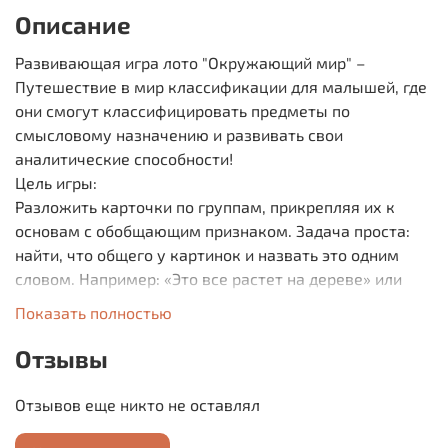
Описание
Развивающая игра лото "Окружающий мир" –
Путешествие в мир классификации для малышей, где
они смогут классифицировать предметы по
смысловому назначению и развивать свои
аналитические способности!
Цель игры:
Разложить карточки по группам, прикрепляя их к
основам с обобщающим признаком. Задача проста:
найти, что общего у картинок и назвать это одним
словом. Например: «Это все растет на дереве» или
«Это фрукты». А если вы найдете кофту в шкафу, то
Показать полностью
смело говорите: «Это одежда!»
Как играть?
Отзывы
Сортировка по группам: Разложите карточки по
основам. Это как собирать пазлы, только вместо
Отзывов еще никто не оставлял
картинки у вас – знания!
Найди ошибку: Перепутайте карточки и прикрепите,