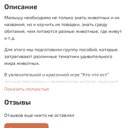
Описание
Малышу необходимо не только знать животных и их
названия, но и изучить их повадки, знать среду
обитания, чем питаются разные животные, где живут
и т.д.
Для этого мы подготовили группу пособий, которые
затрагивают различные тематики удивительного
мира животных.
В увлекательной и красочной игре “Кто что ест”
лесные персонажи и деревенские жители, подходит
для самых маленьких.
Показать полностью
Не забывайте усложнять и разнообразить вопросы,
Отзывы
так игра Вам прослужит дольше и всегда будет
вызывать у ребенка интерес!
Отзывов еще никто не оставлял