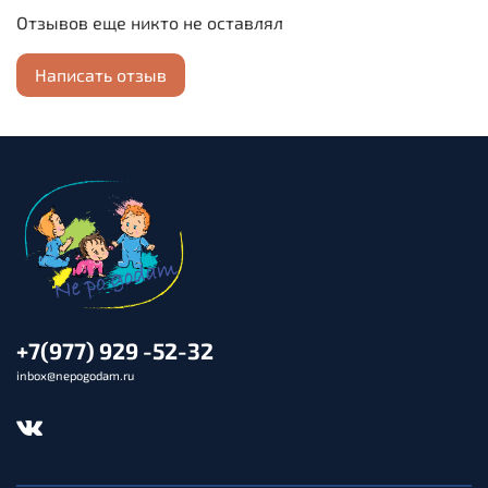
бликует, не боится воды
Отзывов еще никто не оставлял
Возможность самостоятельно формировать наборы
Написать отзыв
из карточек по вашему выбору
+7(977) 929 -52-32
inbox@nepogodam.ru