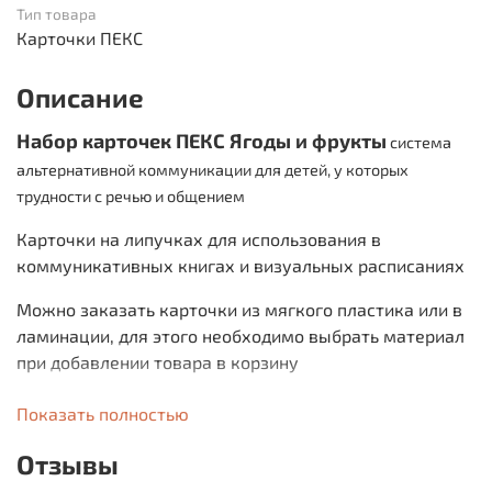
Тип товара
Карточки ПЕКС
Описание
Набор карточек ПЕКС
Ягоды и фрукты
система
альтернативной коммуникации для детей, у которых
трудности с речью и общением
Карточки на липучках для использования в
коммуникативных книгах и визуальных расписаниях
Можно заказать карточки из мягкого пластика или в
ламинации, для этого необходимо выбрать материал
при добавлении товара в корзину
Пластик безопасен в использовании, карточки не
Показать полностью
рвутся, не ломаются, не расслаиваются
Отзывы
Материал, из которого выполнены карточки ПЕКС не